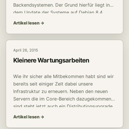
Backendsystemen. Der Grund hierfür liegt in
dem Update der Systeme auf Debian 8.4.
Nachdem unsere abschließenden Tests
Artikel lesen →
inzwischen abgeschlossen sind können wir
inzwischen wieder Entwarnung geben.
April 26, 2015
Kleinere Wartungsarbeiten
Wie ihr sicher alle Mitbekommen habt sind wir
bereits seit einiger Zeit dabei unsere
Infrastruktur zu erneuern. Neben den neuen
Servern die im Core-Bereich dazugekommen
sind steht jetzt auch ein Distributionsupgrade
auf Debian 8.0 bzw. Jessie an. Wie rechnen
Artikel lesen →
zwar nicht mit größeren Problemen, es wird
aber sicherlich durch neustarts von Servern im