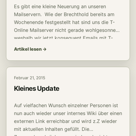
Es gibt eine kleine Neuerung an unseren
Mailservern. Wie der Brechthold bereits am
Wochenende festgestellt hat sind uns die T-
Online Mailserver nicht gerade wohlgesonnen,
weshalb wir jetzt konsequent Emails mit T-
Online Absender auf der Serverseite bouncen.
Artikel lesen →
Trotzdem möchten wir euch natürlich nicht
vollständig die Möglichkeit nehmen bei T-
Online Kunden Missionierungsarbeit zu leisten.
Februar 21, 2015
Kleines Update
Auf vielfachen Wunsch einzelner Personen ist
nun auch wieder unser internes Wiki über einen
externen Link erreichbar und wird z.Z wieder
mit aktuellen Inhalten gefüllt. Die