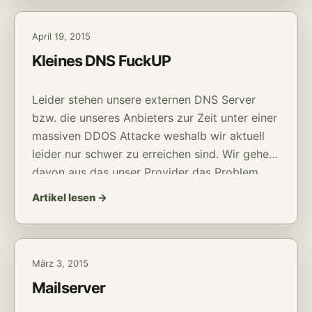
VPN immer […]
April 19, 2015
Kleines DNS FuckUP
Leider stehen unsere externen DNS Server
bzw. die unseres Anbieters zur Zeit unter einer
massiven DDOS Attacke weshalb wir aktuell
leider nur schwer zu erreichen sind. Wir gehen
davon aus das unser Provider das Problem
recht Zeitnah in den Griff bekommt und
Artikel lesen →
verweisen an dieser Stelle einmal auf das
Statusblog von Namecheap.
März 3, 2015
Mailserver